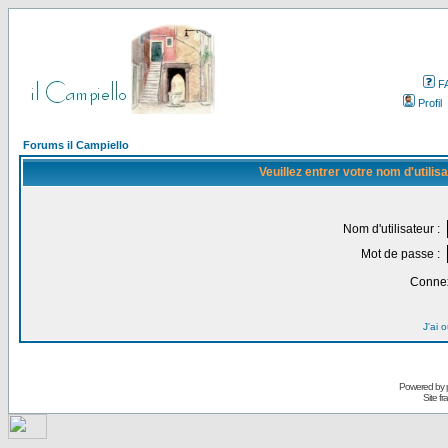
F
Profil
Forums il Campiello
Veuillez entrer votre nom d'utili
Nom d'utilisateur :
Mot de passe :
Connex
J'ai 
Powered by
Site f