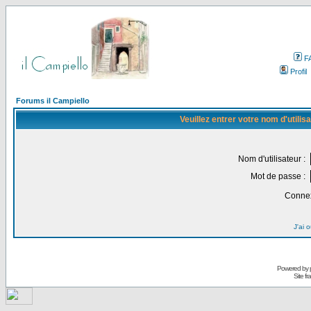
F
Profil
Forums il Campiello
Veuillez entrer votre nom d'utili
Nom d'utilisateur :
Mot de passe :
Connex
J'ai 
Powered by
Site f