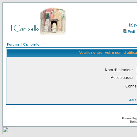
F
Profil
Forums il Campiello
Veuillez entrer votre nom d'utili
Nom d'utilisateur :
Mot de passe :
Connex
J'ai 
Powered by
Site f