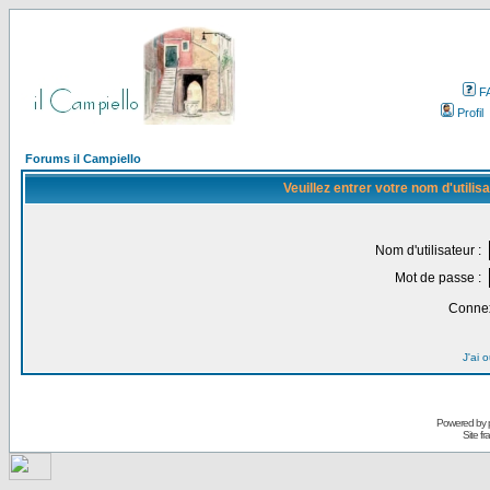
F
Profil
Forums il Campiello
Veuillez entrer votre nom d'utili
Nom d'utilisateur :
Mot de passe :
Connex
J'ai 
Powered by
Site f