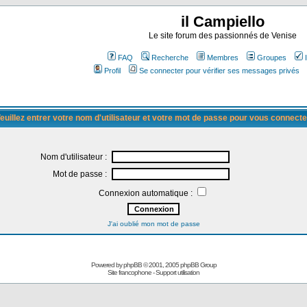
il Campiello
Le site forum des passionnés de Venise
FAQ
Recherche
Membres
Groupes
Profil
Se connecter pour vérifier ses messages privés
euillez entrer votre nom d'utilisateur et votre mot de passe pour vous connecte
Nom d'utilisateur :
Mot de passe :
Connexion automatique :
J'ai oublié mon mot de passe
Powered by
phpBB
© 2001, 2005 phpBB Group
Site francophone
-
Support utilisation