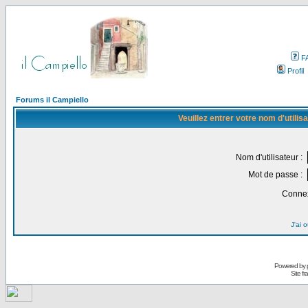
F
Profil
Forums il Campiello
Veuillez entrer votre nom d'utili
Nom d'utilisateur :
Mot de passe :
Connex
J'ai 
Powered by
Site f