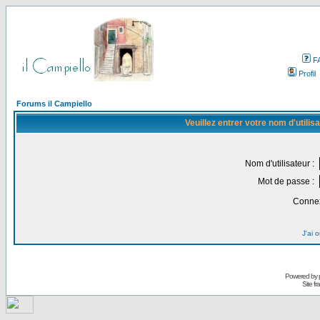
F
Profil
Forums il Campiello
Veuillez entrer votre nom d'utili
Nom d'utilisateur :
Mot de passe :
Connex
J'ai 
Powered by
Site f