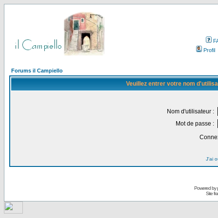
F
Profil
Forums il Campiello
Veuillez entrer votre nom d'utili
Nom d'utilisateur :
Mot de passe :
Connex
J'ai 
Powered by
Site f