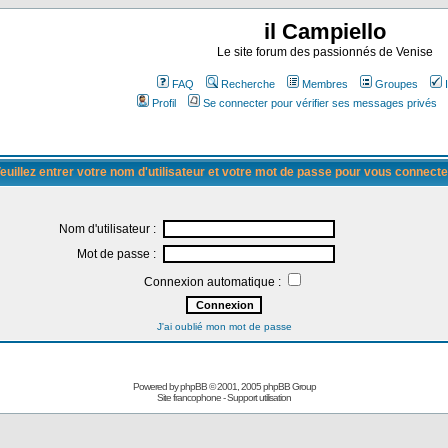
il Campiello
Le site forum des passionnés de Venise
FAQ
Recherche
Membres
Groupes
Profil
Se connecter pour vérifier ses messages privés
euillez entrer votre nom d'utilisateur et votre mot de passe pour vous connecte
Nom d'utilisateur :
Mot de passe :
Connexion automatique :
J'ai oublié mon mot de passe
Powered by
phpBB
© 2001, 2005 phpBB Group
Site francophone
-
Support utilisation