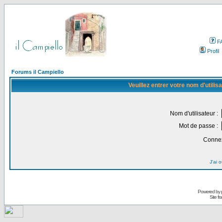
F
Profil
Forums il Campiello
Veuillez entrer votre nom d'utili
Nom d'utilisateur :
Mot de passe :
Connex
J'ai 
Powered by
Site f