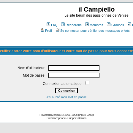
il Campiello
Le site forum des passionnés de Venise
FAQ
Recherche
Membres
Groupes
Profil
Se connecter pour vérifier ses messages privés
euillez entrer votre nom d'utilisateur et votre mot de passe pour vous connecte
Nom d'utilisateur :
Mot de passe :
Connexion automatique :
J'ai oublié mon mot de passe
Powered by
phpBB
© 2001, 2005 phpBB Group
Site francophone
-
Support utilisation