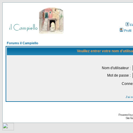
F
Profil
Forums il Campiello
Veuillez entrer votre nom d'utili
Nom d'utilisateur :
Mot de passe :
Connex
J'ai 
Powered by
Site f