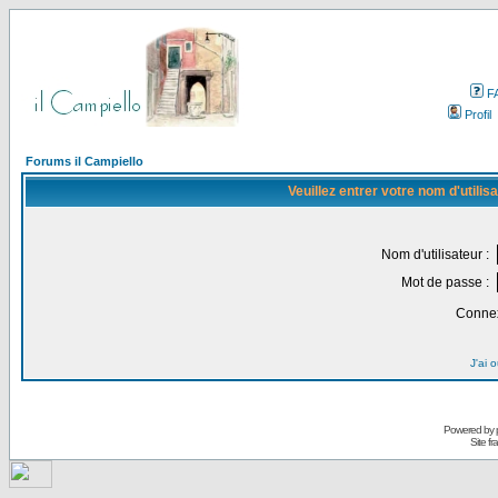
F
Profil
Forums il Campiello
Veuillez entrer votre nom d'utili
Nom d'utilisateur :
Mot de passe :
Connex
J'ai 
Powered by
Site f