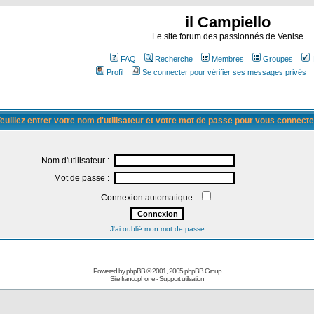
il Campiello
Le site forum des passionnés de Venise
FAQ
Recherche
Membres
Groupes
Profil
Se connecter pour vérifier ses messages privés
euillez entrer votre nom d'utilisateur et votre mot de passe pour vous connecte
Nom d'utilisateur :
Mot de passe :
Connexion automatique :
J'ai oublié mon mot de passe
Powered by
phpBB
© 2001, 2005 phpBB Group
Site francophone
-
Support utilisation