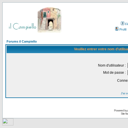
F
Profil
Forums il Campiello
Veuillez entrer votre nom d'utili
Nom d'utilisateur :
Mot de passe :
Connex
J'ai 
Powered by
Site f