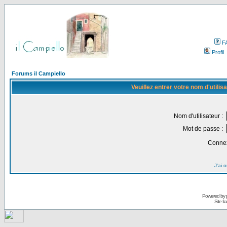
F
Profil
Forums il Campiello
Veuillez entrer votre nom d'utili
Nom d'utilisateur :
Mot de passe :
Connex
J'ai 
Powered by
Site f