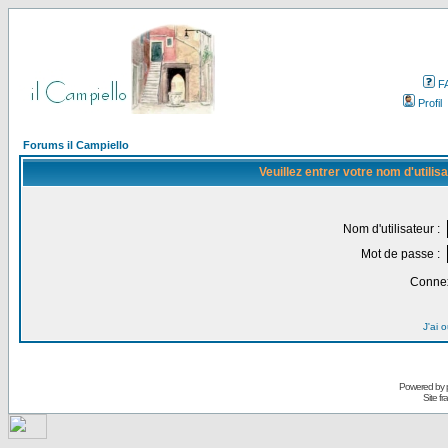
F
Profil
Forums il Campiello
Veuillez entrer votre nom d'utili
Nom d'utilisateur :
Mot de passe :
Connex
J'ai 
Powered by
Site f