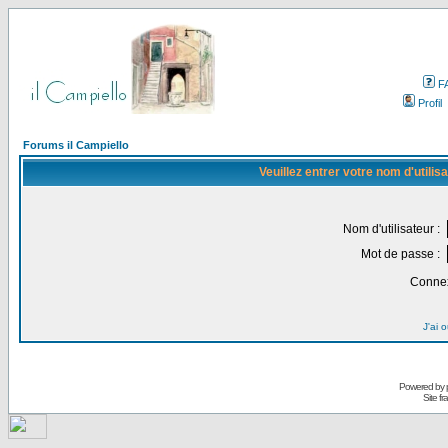
F
Profil
Forums il Campiello
Veuillez entrer votre nom d'utili
Nom d'utilisateur :
Mot de passe :
Connex
J'ai 
Powered by
Site f