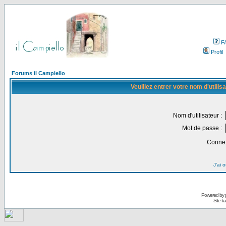
F
Profil
Forums il Campiello
Veuillez entrer votre nom d'utili
Nom d'utilisateur :
Mot de passe :
Connex
J'ai 
Powered by
Site f