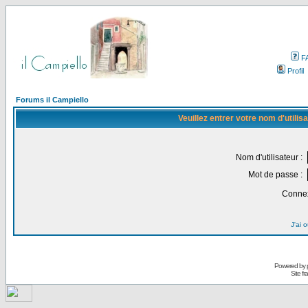
F
Profil
Forums il Campiello
Veuillez entrer votre nom d'utili
Nom d'utilisateur :
Mot de passe :
Connex
J'ai 
Powered by
Site f