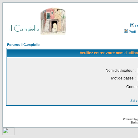
F
Profil
Forums il Campiello
Veuillez entrer votre nom d'utili
Nom d'utilisateur :
Mot de passe :
Connex
J'ai 
Powered by
Site f