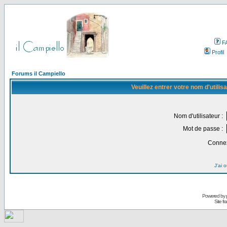
F
Profil
Forums il Campiello
Veuillez entrer votre nom d'utili
Nom d'utilisateur :
Mot de passe :
Connex
J'ai 
Powered by
Site f