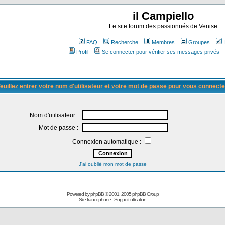
il Campiello
Le site forum des passionnés de Venise
FAQ
Recherche
Membres
Groupes
Profil
Se connecter pour vérifier ses messages privés
euillez entrer votre nom d'utilisateur et votre mot de passe pour vous connecte
Nom d'utilisateur :
Mot de passe :
Connexion automatique :
J'ai oublié mon mot de passe
Powered by
phpBB
© 2001, 2005 phpBB Group
Site francophone
-
Support utilisation