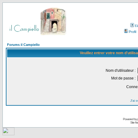
F
Profil
Forums il Campiello
Veuillez entrer votre nom d'utili
Nom d'utilisateur :
Mot de passe :
Connex
J'ai 
Powered by
Site f