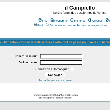
il Campiello
Le site forum des passionnés de Venise
FAQ
Recherche
Membres
Groupes
Profil
Se connecter pour vérifier ses messages privés
euillez entrer votre nom d'utilisateur et votre mot de passe pour vous connecte
Nom d'utilisateur :
Mot de passe :
Connexion automatique :
J'ai oublié mon mot de passe
Powered by
phpBB
© 2001, 2005 phpBB Group
Site francophone
-
Support utilisation