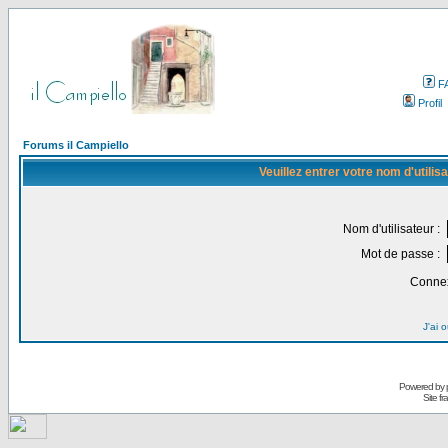
F
Profil
Forums il Campiello
Veuillez entrer votre nom d'utili
Nom d'utilisateur :
Mot de passe :
Connex
J'ai 
Powered by
Site f