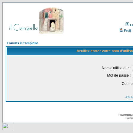
F
Profil
Forums il Campiello
Veuillez entrer votre nom d'utili
Nom d'utilisateur :
Mot de passe :
Connex
J'ai 
Powered by
Site f