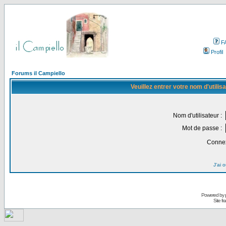
F
Profil
Forums il Campiello
Veuillez entrer votre nom d'utili
Nom d'utilisateur :
Mot de passe :
Connex
J'ai 
Powered by
Site f