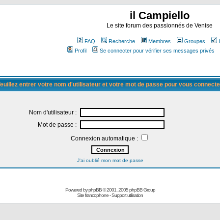
il Campiello
Le site forum des passionnés de Venise
FAQ
Recherche
Membres
Groupes
Profil
Se connecter pour vérifier ses messages privés
euillez entrer votre nom d'utilisateur et votre mot de passe pour vous connecte
Nom d'utilisateur :
Mot de passe :
Connexion automatique :
J'ai oublié mon mot de passe
Powered by
phpBB
© 2001, 2005 phpBB Group
Site francophone
-
Support utilisation