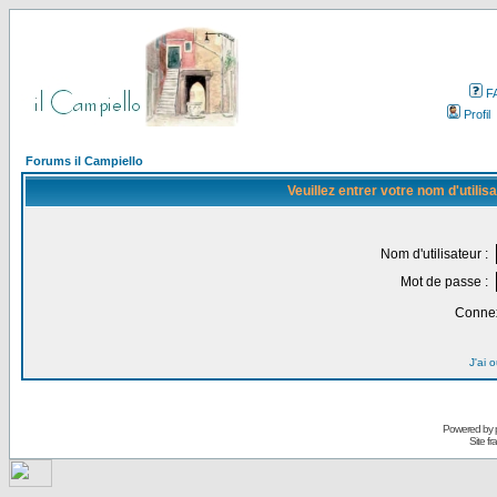
F
Profil
Forums il Campiello
Veuillez entrer votre nom d'utili
Nom d'utilisateur :
Mot de passe :
Connex
J'ai 
Powered by
Site f