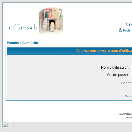
F
Profil
Forums il Campiello
Veuillez entrer votre nom d'utili
Nom d'utilisateur :
Mot de passe :
Connex
J'ai 
Powered by
Site f