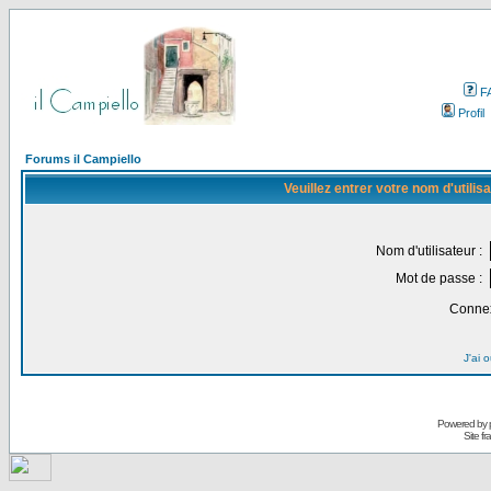
F
Profil
Forums il Campiello
Veuillez entrer votre nom d'utili
Nom d'utilisateur :
Mot de passe :
Connex
J'ai 
Powered by
Site f