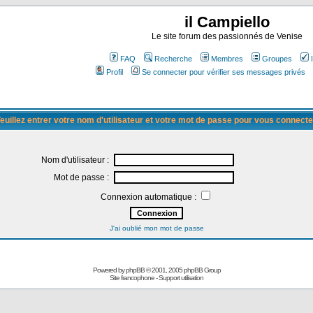
il Campiello
Le site forum des passionnés de Venise
FAQ
Recherche
Membres
Groupes
Profil
Se connecter pour vérifier ses messages privés
euillez entrer votre nom d'utilisateur et votre mot de passe pour vous connecte
Nom d'utilisateur :
Mot de passe :
Connexion automatique :
J'ai oublié mon mot de passe
Powered by
phpBB
© 2001, 2005 phpBB Group
Site francophone
-
Support utilisation