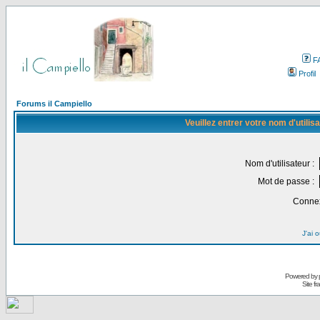
F
Profil
Forums il Campiello
Veuillez entrer votre nom d'utili
Nom d'utilisateur :
Mot de passe :
Connex
J'ai 
Powered by
Site f