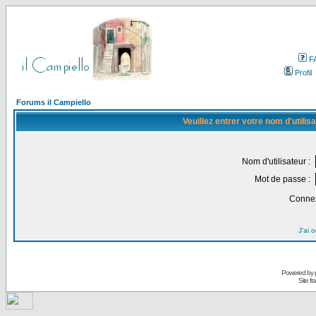
F
Profil
Forums il Campiello
Veuillez entrer votre nom d'utili
Nom d'utilisateur :
Mot de passe :
Connex
J'ai 
Powered by
Site f