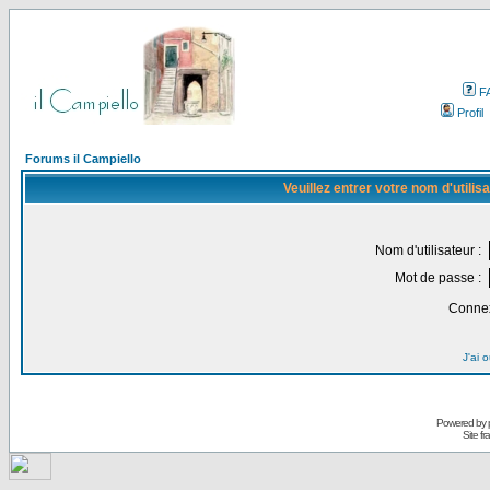
F
Profil
Forums il Campiello
Veuillez entrer votre nom d'utili
Nom d'utilisateur :
Mot de passe :
Connex
J'ai 
Powered by
Site f