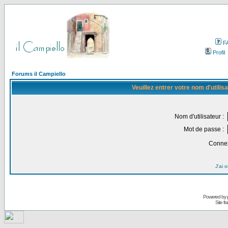
F
Profil
Forums il Campiello
Veuillez entrer votre nom d'utili
Nom d'utilisateur :
Mot de passe :
Connex
J'ai 
Powered by
Site f