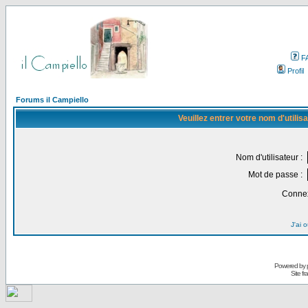
F
Profil
Forums il Campiello
Veuillez entrer votre nom d'utili
Nom d'utilisateur :
Mot de passe :
Connex
J'ai 
Powered by
Site f