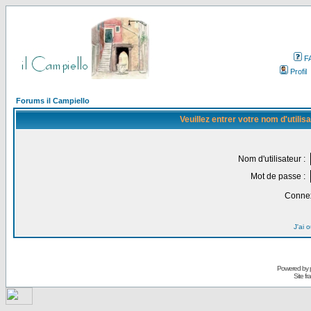
F
Profil
Forums il Campiello
Veuillez entrer votre nom d'utili
Nom d'utilisateur :
Mot de passe :
Connex
J'ai 
Powered by
Site f