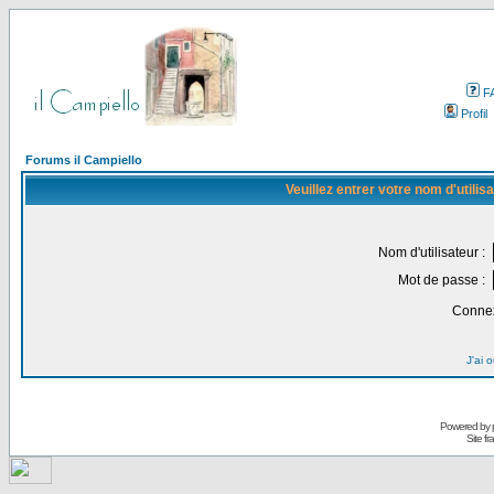
F
Profil
Forums il Campiello
Veuillez entrer votre nom d'utili
Nom d'utilisateur :
Mot de passe :
Connex
J'ai 
Powered by
Site f