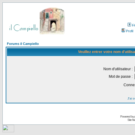
F
Profil
Forums il Campiello
Veuillez entrer votre nom d'utili
Nom d'utilisateur :
Mot de passe :
Connex
J'ai 
Powered by
Site f