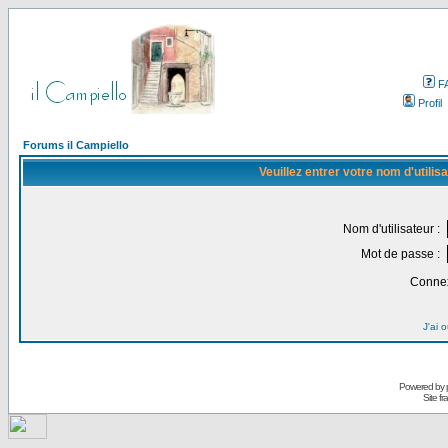
F
Profil
Forums il Campiello
Veuillez entrer votre nom d'utili
Nom d'utilisateur :
Mot de passe :
Connex
J'ai 
Powered by
Site f