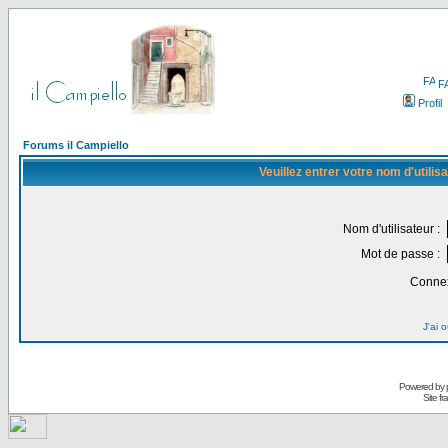
F
Profil
Forums il Campiello
Veuillez entrer votre nom d'utili
Nom d'utilisateur :
Mot de passe :
Connex
J'ai 
Powered by
Site f