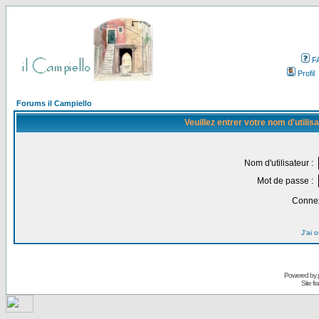
F
Profil
Forums il Campiello
Veuillez entrer votre nom d'utili
Nom d'utilisateur :
Mot de passe :
Connex
J'ai 
Powered by
Site f