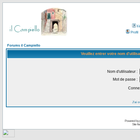
F
Profil
Forums il Campiello
Veuillez entrer votre nom d'utili
Nom d'utilisateur :
Mot de passe :
Connex
J'ai 
Powered by
Site f