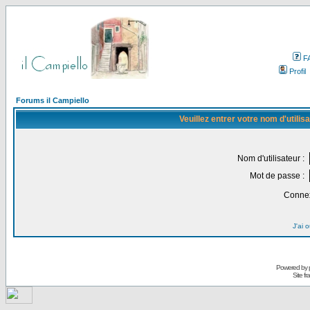
F
Profil
Forums il Campiello
Veuillez entrer votre nom d'utili
Nom d'utilisateur :
Mot de passe :
Connex
J'ai 
Powered by
Site f