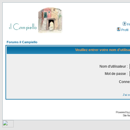
F
Profil
Forums il Campiello
Veuillez entrer votre nom d'utili
Nom d'utilisateur :
Mot de passe :
Connex
J'ai 
Powered by
Site f