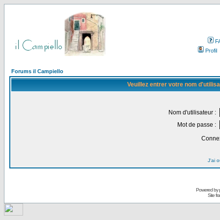
F
Profil
Forums il Campiello
Veuillez entrer votre nom d'utili
Nom d'utilisateur :
Mot de passe :
Connex
J'ai 
Powered by
Site f