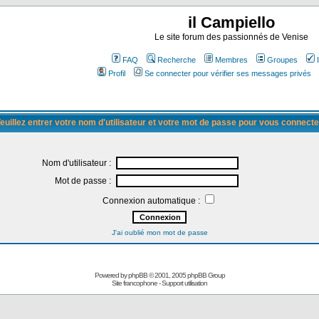
il Campiello
Le site forum des passionnés de Venise
FAQ
Recherche
Membres
Groupes
Profil
Se connecter pour vérifier ses messages privés
euillez entrer votre nom d'utilisateur et votre mot de passe pour vous connecte
Nom d'utilisateur :
Mot de passe :
Connexion automatique :
J'ai oublié mon mot de passe
Powered by
phpBB
© 2001, 2005 phpBB Group
Site francophone
-
Support utilisation