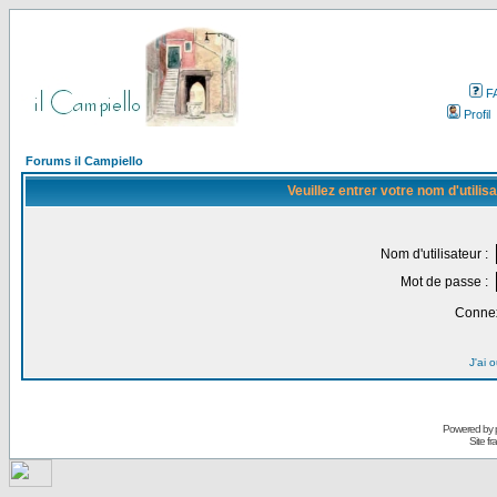
F
Profil
Forums il Campiello
Veuillez entrer votre nom d'utili
Nom d'utilisateur :
Mot de passe :
Connex
J'ai 
Powered by
Site f